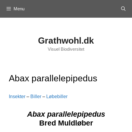
Skip
Menu
to
content
Grathwohl.dk
Visuel Biodiversitet
Abax parallelepipedus
Insekter
–
Biller
–
Løbebiller
Abax parallelepipedus
Bred Muldløber