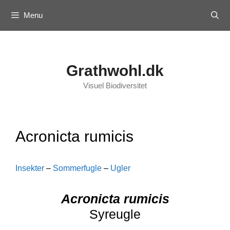
Skip
Menu
to
content
Grathwohl.dk
Visuel Biodiversitet
Acronicta rumicis
Insekter
–
Sommerfugle
–
Ugler
Acronicta rumicis
Syreugle