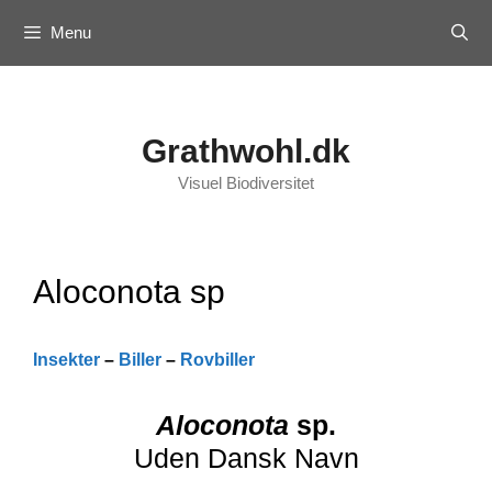
Skip
Menu
to
content
Grathwohl.dk
Visuel Biodiversitet
Aloconota sp
Insekter
–
Biller
–
Rovbiller
Aloconota
sp.
Uden Dansk Navn