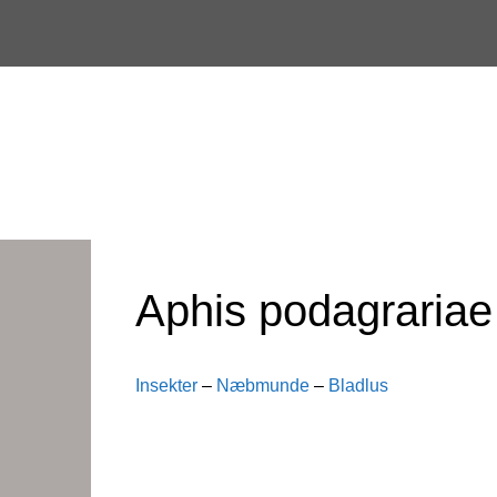
Skip
to
content
Aphis podagrariae
Insekter
–
Næbmunde
–
Bladlus