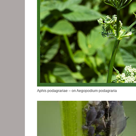
Aphis podagrariae – on Aegopodium podagraria