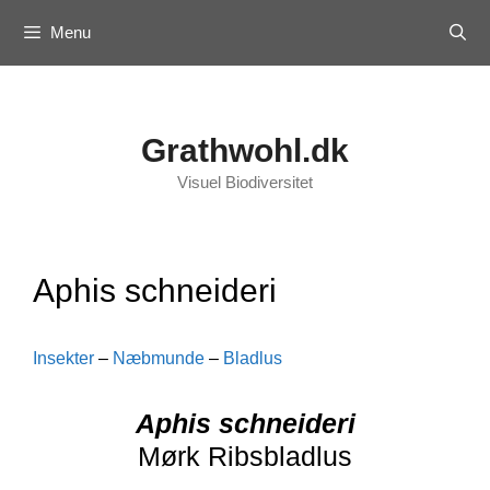
Skip
Menu
to
content
Grathwohl.dk
Visuel Biodiversitet
Aphis schneideri
Insekter
–
Næbmunde
–
Bladlus
Aphis schneideri
Mørk Ribsbladlus