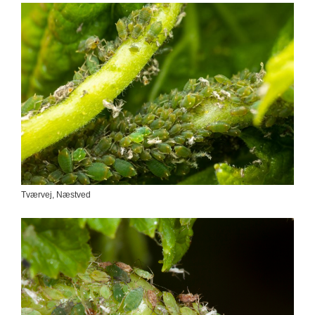
Tværvej, Næstved