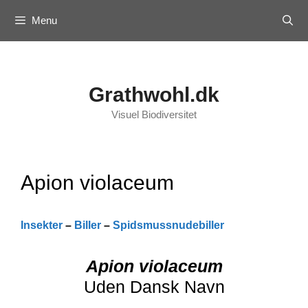
Skip
Menu
to
content
Grathwohl.dk
Visuel Biodiversitet
Apion violaceum
Insekter
–
Biller
–
Spidsmussnudebiller
Apion violaceum
Uden Dansk Navn