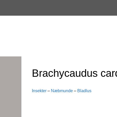
Skip
to
content
Brachycaudus car
Insekter
–
Næbmunde
–
Bladlus