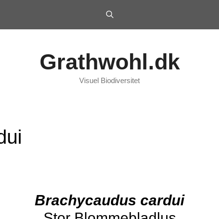
Grathwohl.dk
Visuel Biodiversitet
dui
Brachycaudus cardui
Stor Blommebladlus