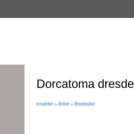
Skip
to
content
Dorcatoma dresde
Insekter
–
Biller
–
Borebiller