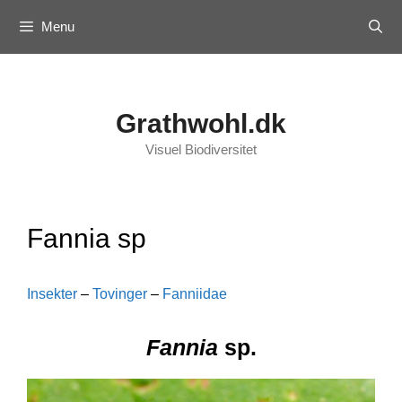
Skip
Menu
to
content
Grathwohl.dk
Visuel Biodiversitet
Fannia sp
Insekter
–
Tovinger
–
Fanniidae
Fannia
sp.