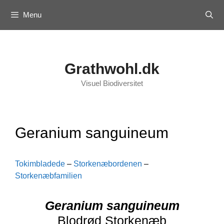
Skip
Menu
to
content
Grathwohl.dk
Visuel Biodiversitet
Geranium sanguineum
Tokimbladede
–
Storkenæbordenen
–
Storkenæbfamilien
Geranium sanguineum
Blodrød Storkenæb