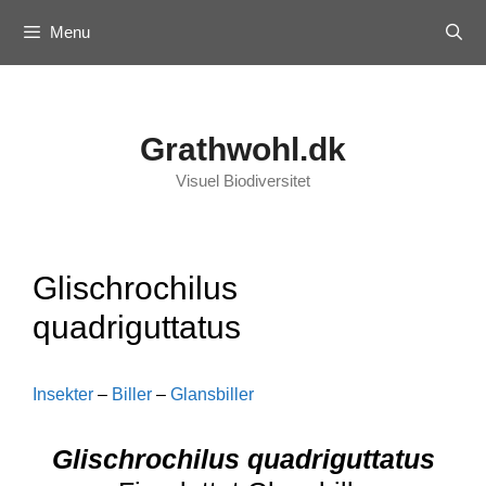
Skip
Menu
to
content
Grathwohl.dk
Visuel Biodiversitet
Glischrochilus
quadriguttatus
Insekter
–
Biller
–
Glansbiller
Glischrochilus quadriguttatus