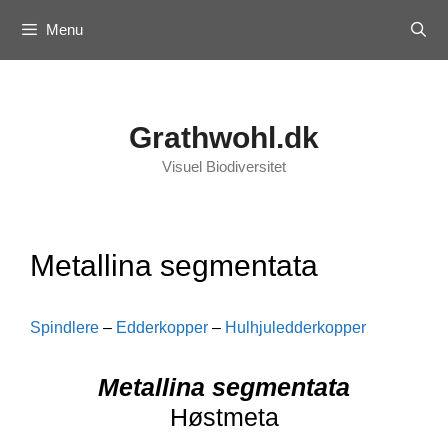
Skip
Menu
to
content
Grathwohl.dk
Visuel Biodiversitet
Metallina segmentata
Spindlere
–
Edderkopper
–
Hulhjuledderkopper
Metallina segmentata
Høstmeta