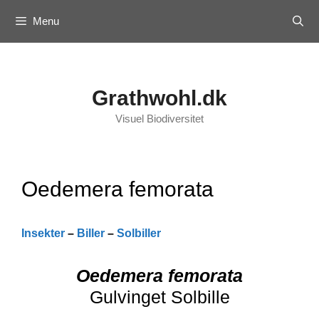
Skip
Menu
to
content
Grathwohl.dk
Visuel Biodiversitet
Oedemera femorata
Insekter
–
Biller
–
Solbiller
Oedemera femorata
Gulvinget Solbille