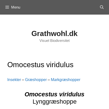
Skip
Menu
to
content
Grathwohl.dk
Visuel Biodiversitet
Omocestus viridulus
Insekter
–
Græshopper
–
Markgræshopper
Omocestus viridulus
Lynggræshoppe