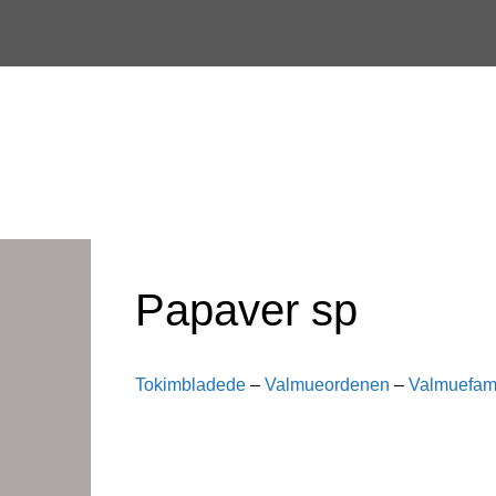
Skip
to
content
Papaver sp
Tokimbladede
–
Valmueordenen
–
Valmuefami