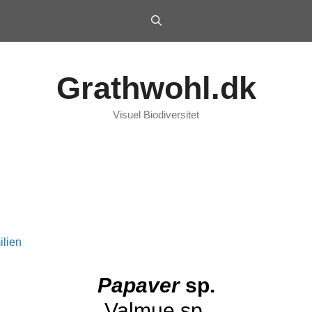
Grathwohl.dk
Visuel Biodiversitet
lien
Papaver
sp.
Valmue sp.