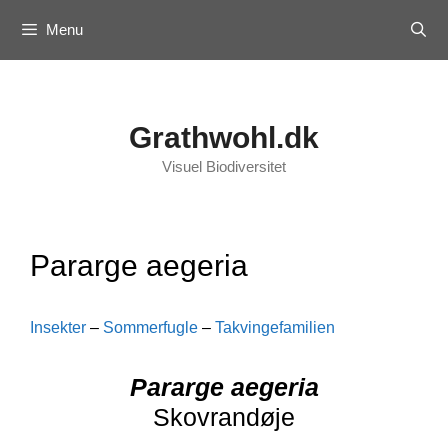
Skip
Menu
to
content
Grathwohl.dk
Visuel Biodiversitet
Pararge aegeria
Insekter
–
Sommerfugle
–
Takvingefamilien
Pararge aegeria
Skovrandøje