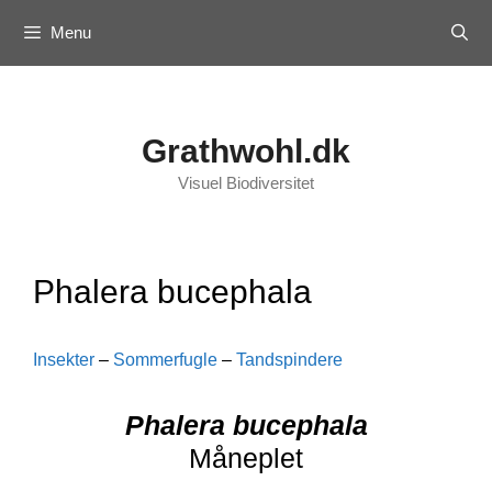
Skip
Menu
to
content
Grathwohl.dk
Visuel Biodiversitet
Phalera bucephala
Insekter
–
Sommerfugle
–
Tandspindere
Phalera bucephala
Måneplet