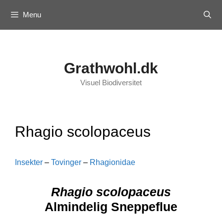
Skip
Menu
to
content
Grathwohl.dk
Visuel Biodiversitet
Rhagio scolopaceus
Insekter
–
Tovinger
–
Rhagionidae
Rhagio scolopaceus
Almindelig Sneppeflue