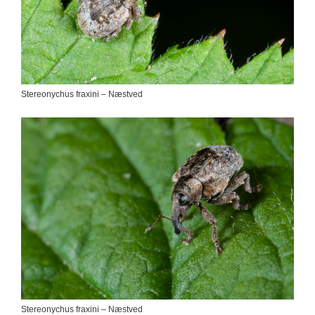
Stereonychus fraxini – Næstved
Stereonychus fraxini – Næstved