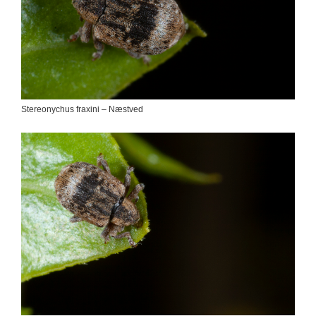
Stereonychus fraxini – Næstved