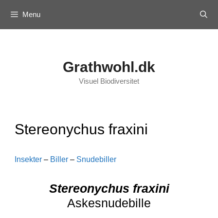
Skip
Menu
to
content
Grathwohl.dk
Visuel Biodiversitet
Stereonychus fraxini
Insekter
–
Biller
–
Snudebiller
Stereonychus fraxini
Askesnudebille