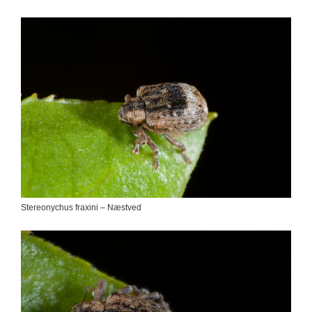
Stereonychus fraxini – Næstved