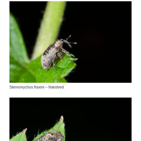
Stereonychus fraxini – Næstved