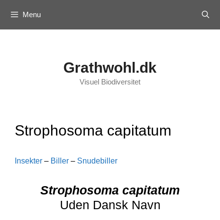
Skip
Menu
to
content
Grathwohl.dk
Visuel Biodiversitet
Strophosoma capitatum
Insekter
–
Biller
–
Snudebiller
Strophosoma capitatum
Uden Dansk Navn