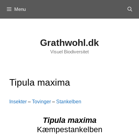
Skip
Menu
to
content
Grathwohl.dk
Visuel Biodiversitet
Tipula maxima
Insekter
–
Tovinger
–
Stankelben
Tipula maxima
Kæmpestankelben