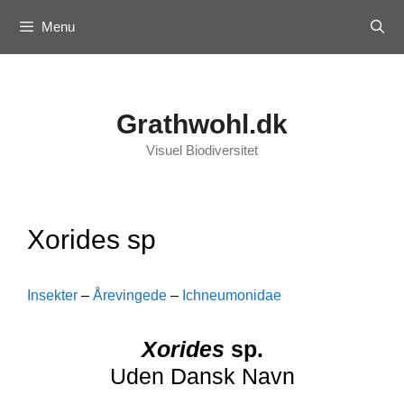
Skip
Menu
to
content
Grathwohl.dk
Visuel Biodiversitet
Xorides sp
Insekter
–
Årevingede
–
Ichneumonidae
Xorides
sp.
Uden Dansk Navn