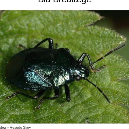
rulea – Hesede Skov