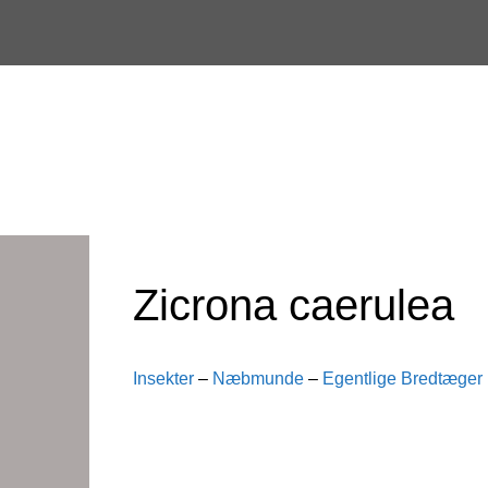
Skip
to
content
Zicrona caerulea
Insekter
–
Næbmunde
–
Egentlige Bredtæger