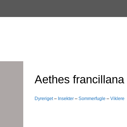
Skip
to
content
Aethes francillana
Dyreriget
–
Insekter
–
Sommerfugle
–
Viklere