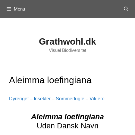
Skip
Menu
to
content
Grathwohl.dk
Visuel Biodiversitet
Aleimma loefingiana
Dyreriget
–
Insekter
–
Sommerfugle
–
Viklere
Aleimma loefingiana
Uden Dansk Navn