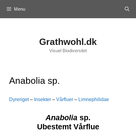
Skip
Menu
to
content
Grathwohl.dk
Visuel Biodiversitet
Anabolia sp.
Dyreriget
–
Insekter
–
Vårfluer
–
Limnephilidae
Anabolia
sp.
Ubestemt Vårflue