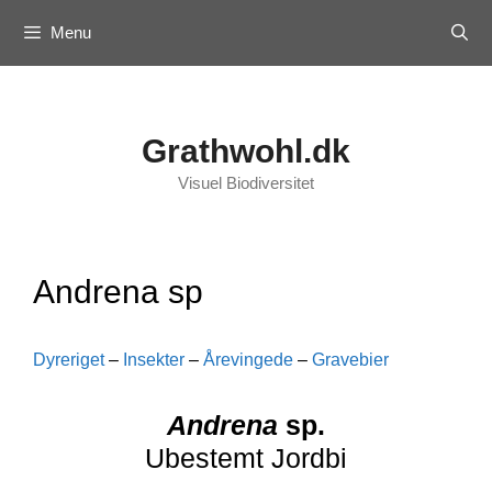
Skip
Menu
to
content
Grathwohl.dk
Visuel Biodiversitet
Andrena sp
Dyreriget
–
Insekter
–
Årevingede
–
Gravebier
Andrena
sp.
Ubestemt Jordbi