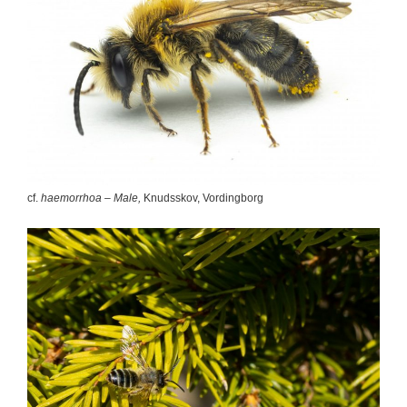
cf.
haemorrhoa – Male,
Knudsskov, Vordingborg