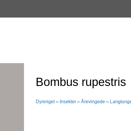
Skip
to
content
Bombus rupestris
Dyreriget
–
Insekter
–
Årevingede
–
Langtunge