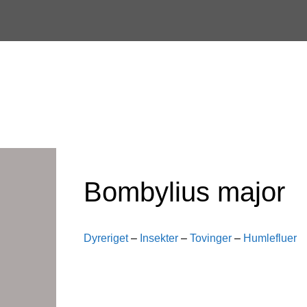
Skip
to
content
Bombylius major
Dyreriget
–
Insekter
–
Tovinger
–
Humlefluer