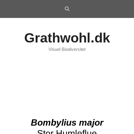
Grathwohl.dk
Visuel Biodiversitet
Bombylius major
Stor Humleflue