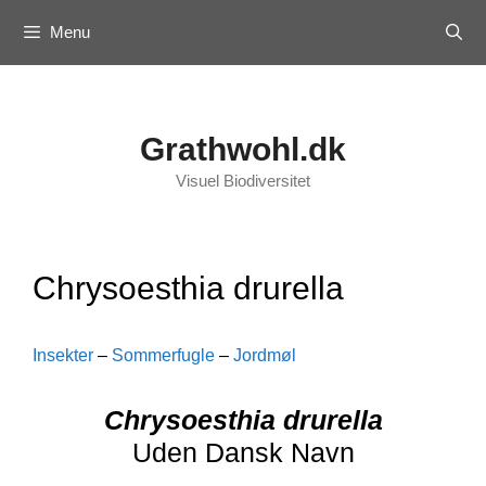
Skip
Menu
to
content
Grathwohl.dk
Visuel Biodiversitet
Chrysoesthia drurella
Insekter
–
Sommerfugle
–
Jordmøl
Chrysoesthia drurella
Uden Dansk Navn