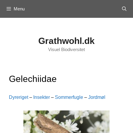
Skip
Menu
to
content
Grathwohl.dk
Visuel Biodiversitet
Gelechiidae
Dyreriget
–
Insekter
–
Sommerfugle
–
Jordmøl