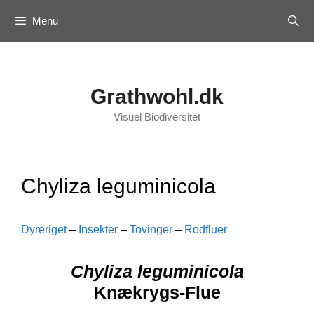
Skip
Menu
to
content
Grathwohl.dk
Visuel Biodiversitet
Chyliza leguminicola
Dyreriget
–
Insekter
–
Tovinger
–
Rodfluer
Chyliza leguminicola
Knækrygs-Flue