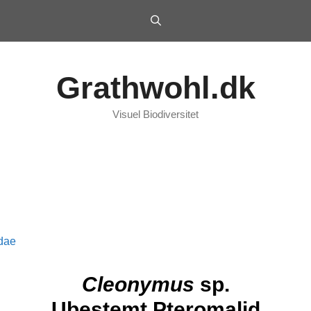
Grathwohl.dk
Visuel Biodiversitet
dae
Cleonymus
sp.
Ubestemt Pteromalid