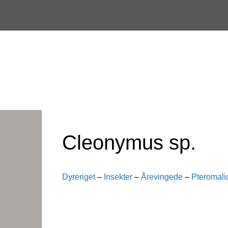
Skip
to
content
Cleonymus sp.
Dyreriget
–
Insekter
–
Årevingede
–
Pteromali