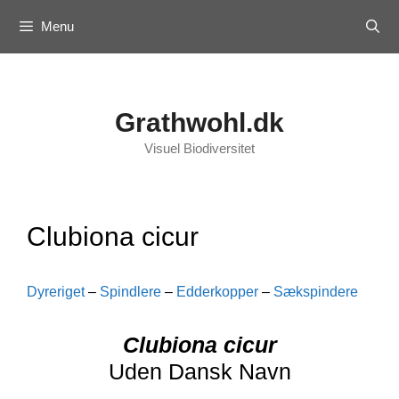
Skip
Menu
to
content
Grathwohl.dk
Visuel Biodiversitet
Clubiona cicur
Dyreriget
–
Spindlere
–
Edderkopper
–
Sækspindere
Clubiona cicur
Uden Dansk Navn