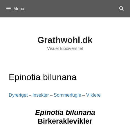
Skip
Menu
to
content
Grathwohl.dk
Visuel Biodiversitet
Epinotia bilunana
Dyreriget
–
Insekter
–
Sommerfugle
–
Viklere
Epinotia bilunana
Birkeraklevikler