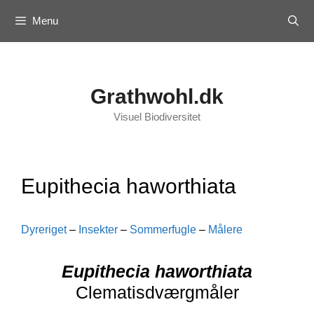
Skip
Menu
to
content
Grathwohl.dk
Visuel Biodiversitet
Eupithecia haworthiata
Dyreriget
–
Insekter
–
Sommerfugle
–
Målere
Eupithecia haworthiata
Clematisdværgmåler