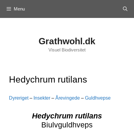
Skip
Menu
to
content
Grathwohl.dk
Visuel Biodiversitet
Hedychrum rutilans
Dyreriget
–
Insekter
–
Årevingede
–
Guldhvepse
Hedychrum rutilans
Biulvguldhveps