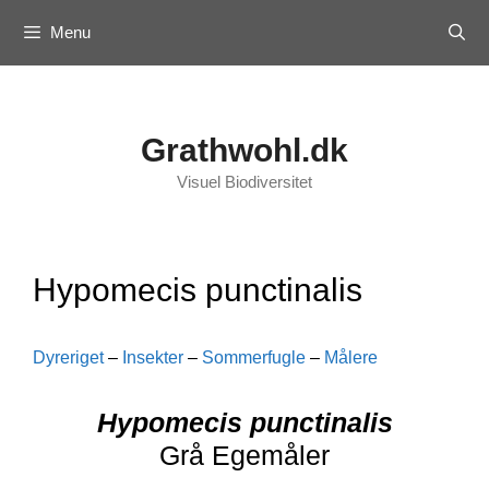
Skip
Menu
to
content
Grathwohl.dk
Visuel Biodiversitet
Hypomecis punctinalis
Dyreriget
–
Insekter
–
Sommerfugle
–
Målere
Hypomecis punctinalis
Grå Egemåler