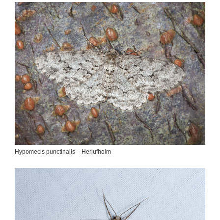
Hypomecis punctinalis – Herlufholm