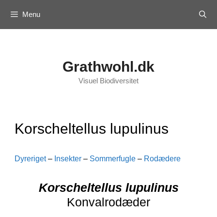
Skip
Menu
to
content
Grathwohl.dk
Visuel Biodiversitet
Korscheltellus lupulinus
Dyreriget
–
Insekter
–
Sommerfugle
–
Rodædere
Korscheltellus lupulinus
Konvalrodæder