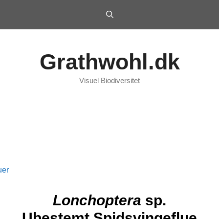
Grathwohl.dk
Visuel Biodiversitet
uer
Lonchoptera
sp.
Ubestemt Spidsvingeflue