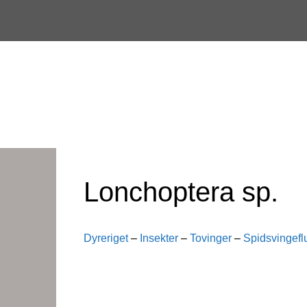
Skip
to
content
Lonchoptera sp.
Dyreriget
–
Insekter
–
Tovinger
–
Spidsvingefl