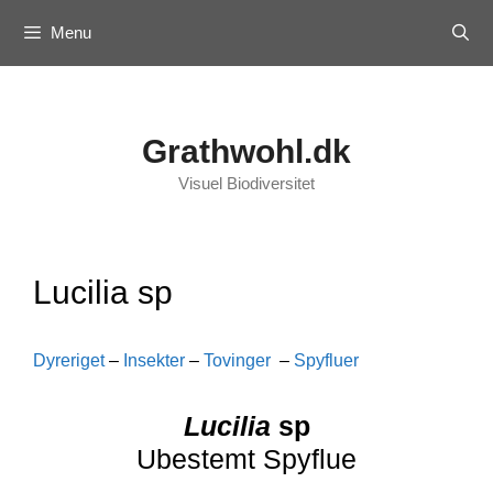
Skip
Menu
to
content
Grathwohl.dk
Visuel Biodiversitet
Lucilia sp
Dyreriget
–
Insekter
–
Tovinger
–
Spyfluer
Lucilia
sp
Ubestemt Spyflue