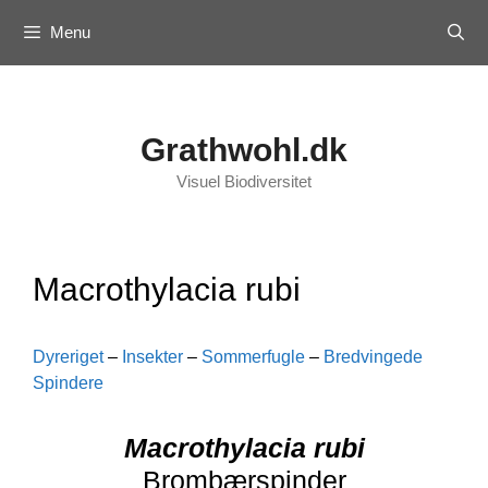
Skip
Menu
to
content
Grathwohl.dk
Visuel Biodiversitet
Macrothylacia rubi
Dyreriget
–
Insekter
–
Sommerfugle
–
Bredvingede
Spindere
Macrothylacia rubi
Brombærspinder