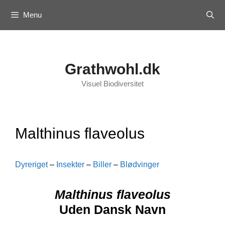
Skip
Menu
to
content
Grathwohl.dk
Visuel Biodiversitet
Malthinus flaveolus
Dyreriget
–
Insekter
–
Biller
–
Blødvinger
Malthinus flaveolus
Uden Dansk Navn