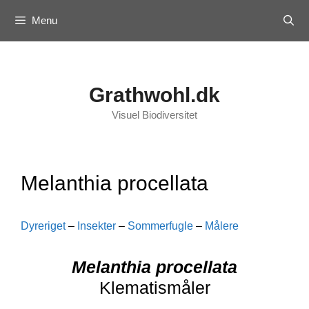
Skip
Menu
to
content
Grathwohl.dk
Visuel Biodiversitet
Melanthia procellata
Dyreriget
–
Insekter
–
Sommerfugle
–
Målere
Melanthia procellata
Klematismåler