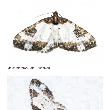
Melanthia procellata – Næstved