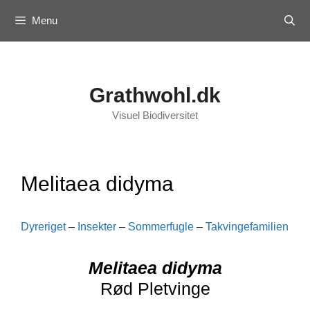
Skip
Menu
to
content
Grathwohl.dk
Visuel Biodiversitet
Melitaea didyma
Dyreriget
–
Insekter
–
Sommerfugle
–
Takvingefamilien
Melitaea didyma
Rød Pletvinge