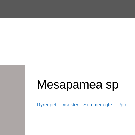
Skip
to
content
Mesapamea sp
Dyreriget
–
Insekter
–
Sommerfugle
–
Ugler