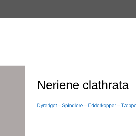
Skip
to
content
Neriene clathrata
Dyreriget
–
Spindlere
–
Edderkopper
–
Tæppe