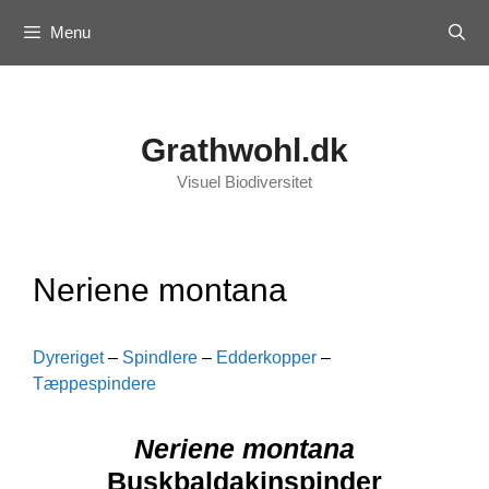
Skip
Menu
to
content
Grathwohl.dk
Visuel Biodiversitet
Neriene montana
Dyreriget
–
Spindlere
–
Edderkopper
–
Tæppespindere
Neriene montana
Buskbaldakinspinder