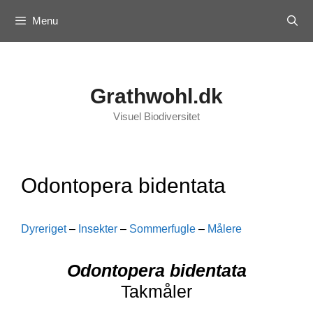
Skip
Menu
to
content
Grathwohl.dk
Visuel Biodiversitet
Odontopera bidentata
Dyreriget
–
Insekter
–
Sommerfugle
–
Målere
Odontopera bidentata
Takmåler