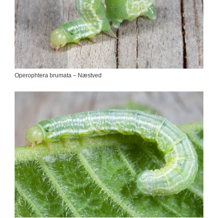
Operophtera brumata – Næstved