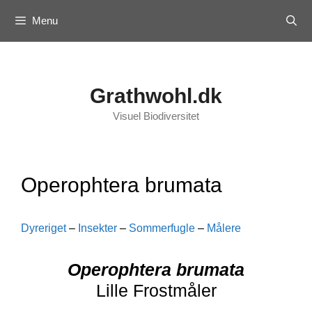
Skip
Menu
to
content
Grathwohl.dk
Visuel Biodiversitet
Operophtera brumata
Dyreriget
–
Insekter
–
Sommerfugle
–
Målere
Operophtera brumata
Lille Frostmåler